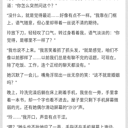
道：“你怎么突然问这个？”
“没什么，就是觉得最近……好像有点不一样。”我靠在门框
上，语气随意，但心里却带着一丝说不清的期待。
玲放下刀，轻轻叹了口气，转过身看着我，语气淡淡的：“你
觉得，是哪里不一样了？”
“我也说不上来。”我苦笑着抓了抓头发，“就是感觉，咱们不
像以前那样了……以前我们总是有聊不完的话题，可现在，
除了吃饭、工作，连个正经的聊天都没有。”
她沉默了一会儿，嘴角浮现出一丝无奈的笑：“这不就是婚姻
吗？”
晚上，玲洗完澡后躺在床上刷着手机，我坐在一旁，手里拿
着一本书，却一个字也看不进去。屋子里只剩下手机屏幕微
弱的光，还有她偶尔滑动屏幕的“沙沙”声。
“玲……”我开口，声音有点干涩。
“嗯？”她头也不抬地应了一声，手指还在手机屏幕上滑动。