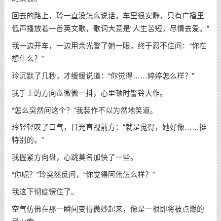
回去的路上，玲一直没怎么说话。车里很安静，只有广播里
低声播放着一首英文歌，歌词大意是“人生苦短，尽情去爱。”
我一边开车，一边用余光瞥了她一眼，终于忍不住问：“你在
想什么？”
玲沉默了几秒，才缓缓说道：“你觉得……婷婷怎么样？”
我手上的方向盘微微一抖，心里顿时警铃大作。
“怎么突然问这个？”我装作不以为然地笑道。
玲轻轻叹了口气，目光直视前方：“就是觉得，她好像……挺
特别的。”
我握紧方向盘，心跳莫名加快了一些。
“你呢？”玲突然反问，“你觉得阿伟怎么样？”
我这下彻底愣住了。
空气仿佛在那一瞬间变得微妙起来，像是一根即将被点燃的