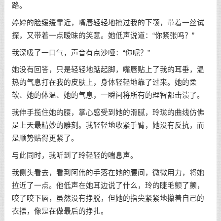
路。
婷婷的脸缓缓靠近，嘴唇轻轻地擦过我的下颚，带着一丝试
探，又带着一点暧昧的笑意。她低声说道：“你紧张吗？”
我深吸了一口气，声音有点沙哑：“你呢？”
她没有回答，只是轻轻地踮起脚，嘴唇贴上了我的耳垂，温
热的气息打在我的皮肤上，身体轻轻地靠了过来。她的柔
软、她的体温、她的气息，一瞬间将所有的理智都击溃了。
我伸手揽住她的腰，掌心感受到她的滑腻，玲珑的曲线仿佛
是上天最精妙的雕刻。我轻轻地收紧手臂，她没有反抗，而
是顺势贴得更紧了。
与此同时，我听到了玲轻轻的喘息声。
我侧头看去，看到阿伟的手落在她的腰间，微微用力，将她
拉近了一点。他低声在她耳边说了什么，玲的睫毛颤了颤，
咬了咬下唇，虽然没有挣脱，但她的指尖紧紧地攥着自己的
衣摆，像是在做最后的挣扎。