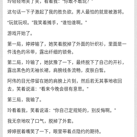
玲轻轻地笑了笑，看着我：“你敢不敢玩？”
这句话一下子激起了我的胜负欲。男人最怕的就是被激将。
“玩就玩呗。”我笑着摊手，“谁怕谁啊。”
游戏开始了。
第一局，婷婷输了，她笑着脱掉了外面的针织衫，里面是一
件浅色的吊带，露出纤细的锁骨。
第二局，玲输了，她犹豫了一下，最终脱下了自己的开衫，
露出黑色的无袖长裙，肩膀线条流畅，皮肤白皙。
阿伟的目光停留在她的肩膀上片刻，然后若无其事地收回
去，笑着说道：“看来今晚会很有意思。”
第三局，我输了。
玲看着我，笑着说道：“你自己定规矩的，别反悔啊。”
我无奈地叹了口气，脱掉了外套。
婷婷抿着嘴笑了一下，眼里带着点隐约的期待。