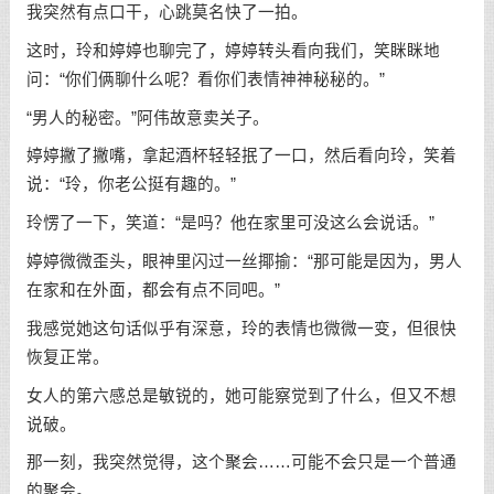
我突然有点口干，心跳莫名快了一拍。
这时，玲和婷婷也聊完了，婷婷转头看向我们，笑眯眯地
问：“你们俩聊什么呢？看你们表情神神秘秘的。”
“男人的秘密。”阿伟故意卖关子。
婷婷撇了撇嘴，拿起酒杯轻轻抿了一口，然后看向玲，笑着
说：“玲，你老公挺有趣的。”
玲愣了一下，笑道：“是吗？他在家里可没这么会说话。”
婷婷微微歪头，眼神里闪过一丝揶揄：“那可能是因为，男人
在家和在外面，都会有点不同吧。”
我感觉她这句话似乎有深意，玲的表情也微微一变，但很快
恢复正常。
女人的第六感总是敏锐的，她可能察觉到了什么，但又不想
说破。
那一刻，我突然觉得，这个聚会……可能不会只是一个普通
的聚会。