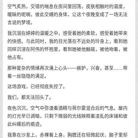
空气炙热，交错的喘息在房间里回荡，皮肤相触时的温度，
暧昧的呢喃，彼此交缠的身体，让这个夜晚变成了一场无法
言说的梦境。
我沉溺在婷婷的温暖之中，感受着她的柔软，感受着她带来
的快感。与此同时，我的目光落在不远处的玲身上，看到她
同样沉浸在阿伟的怀抱里，看到她被他触碰，被他吻着，被
他占有。
那种复杂的情绪再次涌上心头——嫉妒，兴奋，甚至……带
着一丝隐隐的满足。
这场游戏，已经彻底失控了。
我们，都无法回头了。
夜色沉沉，空气中弥漫着酒精与荷尔蒙混合后的气息。屋内
的灯光早已调暗，只剩下微弱的光线映照着凌乱的床铺和彼
此纠缠后的痕迹。
我靠在沙发上，赤裸着上身，胸膛还在轻微起伏，脑子里却