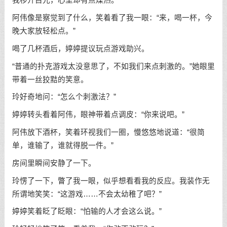
我移开目光，心里却有点燥热。
阿伟像是察觉到了什么，笑着看了我一眼：“来，喝一杯，今
晚大家放轻松点。”
喝了几杯酒后，婷婷提议玩点游戏助兴。
“普通的扑克游戏太没意思了，不如我们来点刺激的。”她眼里
带着一丝狡黠的笑意。
玲好奇地问：“怎么个刺激法？”
婷婷转头看着阿伟，眼神带着点调皮：“你来说吧。”
阿伟放下酒杯，笑着环视我们一圈，慢悠悠地说道：“很简
单，谁输了，谁就得脱一件。”
房间里瞬间安静了一下。
玲愣了一下，瞥了我一眼，似乎想看看我的反应。我装作无
所谓地笑笑：“这游戏……不会太幼稚了吧？”
婷婷笑着眨了眨眼：“怕输的人才会这么说。”