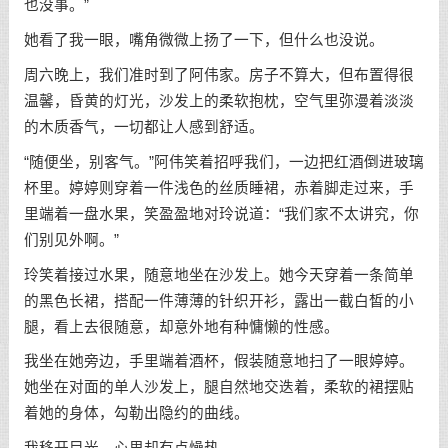
也没事。”
她看了我一眼，嘴角微微上扬了一下，但什么也没说。
周六晚上，我们准时到了阿伟家。房子不算大，但布置得很
温馨，昏黄的灯光，沙发上的柔软抱枕，空气里弥漫着淡淡
的木质香气，一切都让人感到舒适。
“随便坐，别客气。”阿伟笑着招呼我们，一边把红酒倒进玻璃
杯里。婷婷则穿着一件浅色的丝质睡裙，赤着脚走过来，手
里端着一盘水果，笑盈盈地对玲说道：“我们家不太讲究，你
们别见外啊。”
玲笑着接过水果，随意地坐在沙发上。她今天穿着一条简单
的黑色长裙，搭配一件薄薄的针织开衫，露出一截白皙的小
腿，看上去很随意，却意外地有种慵懒的性感。
我坐在她旁边，手里端着酒杯，假装随意地扫了一眼婷婷。
她坐在对面的单人沙发上，腿自然地交迭着，柔软的裙摆贴
着她的身体，勾勒出隐约的曲线。