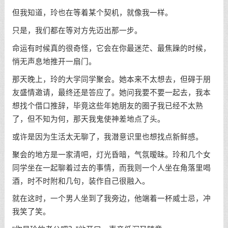
但我知道，玲也在等着某个契机，就像我一样。
只是，我们都在等对方先迈出那一步。
命运有时候真的很奇怪，它会在你最迷茫、最焦躁的时候，
悄无声息地推开一扇门。
那天晚上，玲的大学同学聚会。她本来不太想去，但碍于朋
友盛情邀请，最终还是答应了。她问我要不要一起去，我本
想找个借口推辞，毕竟这些年她朋友的圈子我已经不太熟
了，但不知为何，那天我鬼使神差地点了头。
或许是因为生活太无聊了，我潜意识里也想找点新鲜感。
聚会的地方是一家清吧，灯光昏暗，气氛暧昧。玲和几个女
同学坐在一起聊着过去的事情，而我则一个人坐在角落里喝
酒，时不时附和几句，装作自己很融入。
就在这时，一个男人坐到了我旁边，他端着一杯威士忌，冲
我笑了笑。