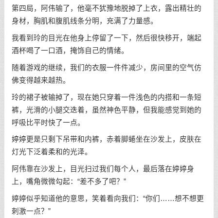
第四局，阿伟输了，他毫不犹豫地脱掉了上衣，露出精壮的
身材，胸肌和腹肌线条分明，充满了力量感。
我看到玲的目光在他身上停留了一下，然后很快移开，端起
酒杯喝了一口酒，掩饰自己的情绪。
随着游戏的继续，我们的衣服一件件减少，房间里的空气仿
佛变得越来越热。
玲的裙子被输掉了，现在她只穿着一件浅色的内搭和一条短
裤，光滑的小腿交迭着，虽然神色平静，但我能感觉到她的
呼吸比平时快了一点。
婷婷更是只剩下吊带和内裤，赤着脚蜷坐在沙发上，皮肤在
灯光下泛着柔和的光泽。
阿伟靠在沙发上，目光扫过我们每个人，最后落在婷婷身
上，嘴角微微勾起：“差不多了吧？”
婷婷似乎知道他的意思，笑着看向我们：“你们……想不想更
刺激一点？”