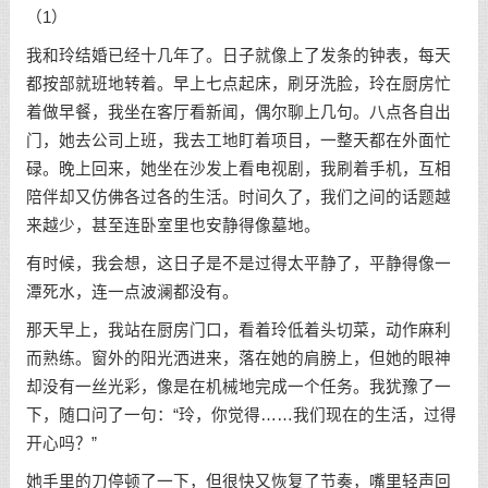
（1）
我和玲结婚已经十几年了。日子就像上了发条的钟表，每天
都按部就班地转着。早上七点起床，刷牙洗脸，玲在厨房忙
着做早餐，我坐在客厅看新闻，偶尔聊上几句。八点各自出
门，她去公司上班，我去工地盯着项目，一整天都在外面忙
碌。晚上回来，她坐在沙发上看电视剧，我刷着手机，互相
陪伴却又仿佛各过各的生活。时间久了，我们之间的话题越
来越少，甚至连卧室里也安静得像墓地。
有时候，我会想，这日子是不是过得太平静了，平静得像一
潭死水，连一点波澜都没有。
那天早上，我站在厨房门口，看着玲低着头切菜，动作麻利
而熟练。窗外的阳光洒进来，落在她的肩膀上，但她的眼神
却没有一丝光彩，像是在机械地完成一个任务。我犹豫了一
下，随口问了一句：“玲，你觉得……我们现在的生活，过得
开心吗？”
她手里的刀停顿了一下，但很快又恢复了节奏，嘴里轻声回