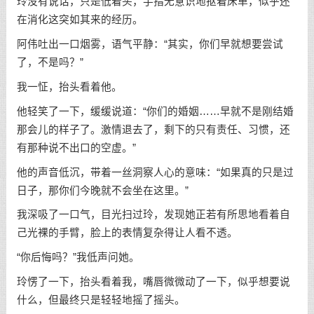
玲没有说话，只是低着头，手指无意识地抠着床单，似乎还
在消化这突如其来的经历。
阿伟吐出一口烟雾，语气平静：“其实，你们早就想要尝试
了，不是吗？”
我一怔，抬头看着他。
他轻笑了一下，缓缓说道：“你们的婚姻……早就不是刚结婚
那会儿的样子了。激情退去了，剩下的只有责任、习惯，还
有那种说不出口的空虚。”
他的声音低沉，带着一丝洞察人心的意味：“如果真的只是过
日子，那你们今晚就不会坐在这里。”
我深吸了一口气，目光扫过玲，发现她正若有所思地看着自
己光裸的手臂，脸上的表情复杂得让人看不透。
“你后悔吗？”我低声问她。
玲愣了一下，抬头看着我，嘴唇微微动了一下，似乎想要说
什么，但最终只是轻轻地摇了摇头。