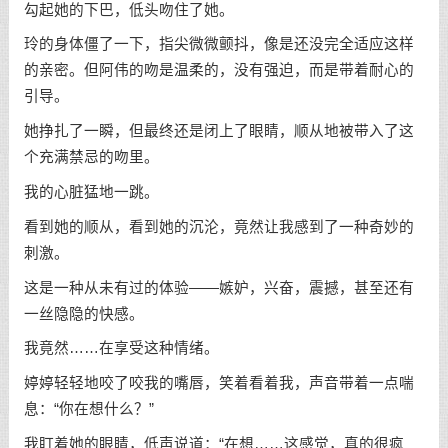
勾起她的下巴，低头吻住了她。
玲的身体僵了一下，指尖微微颤抖，像是还没完全适应这样
的亲密。但阿伟的吻是温柔的，没有强迫，而是带着耐心的
引导。
她挣扎了一瞬，但最终还是闭上了眼睛，顺从地被带入了这
个充满禁忌的吻里。
我的心脏猛地一跳。
看到她的顺从，看到她的沉沦，竟然让我感到了一种奇妙的
刺激。
这是一种从未有过的体验——嫉妒，兴奋，震撼，甚至还有
一丝隐隐的快感。
我竟然……在享受这种情绪。
婷婷轻轻地咬了咬我的嘴唇，笑着看着我，声音带着一点喘
息：“你在想什么？”
我盯着她的眼睛，低声说道：“在想……这感觉，真的很疯