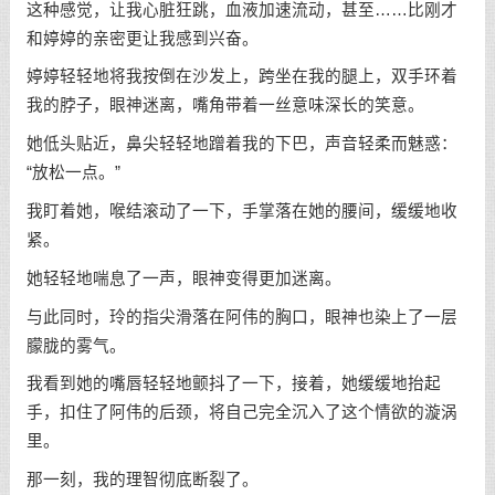
这种感觉，让我心脏狂跳，血液加速流动，甚至……比刚才
和婷婷的亲密更让我感到兴奋。
婷婷轻轻地将我按倒在沙发上，跨坐在我的腿上，双手环着
我的脖子，眼神迷离，嘴角带着一丝意味深长的笑意。
她低头贴近，鼻尖轻轻地蹭着我的下巴，声音轻柔而魅惑：
“放松一点。”
我盯着她，喉结滚动了一下，手掌落在她的腰间，缓缓地收
紧。
她轻轻地喘息了一声，眼神变得更加迷离。
与此同时，玲的指尖滑落在阿伟的胸口，眼神也染上了一层
朦胧的雾气。
我看到她的嘴唇轻轻地颤抖了一下，接着，她缓缓地抬起
手，扣住了阿伟的后颈，将自己完全沉入了这个情欲的漩涡
里。
那一刻，我的理智彻底断裂了。