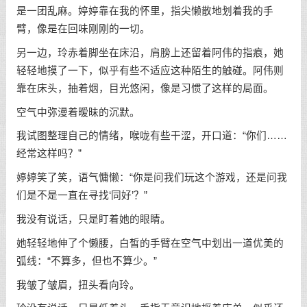
是一团乱麻。婷婷靠在我的怀里，指尖懒散地划着我的手
臂，像是在回味刚刚的一切。
另一边，玲赤着脚坐在床沿，肩膀上还留着阿伟的指痕，她
轻轻地摸了一下，似乎有些不适应这种陌生的触碰。阿伟则
靠在床头，抽着烟，目光悠闲，像是习惯了这样的局面。
空气中弥漫着暧昧的沉默。
我试图整理自己的情绪，喉咙有些干涩，开口道：“你们……
经常这样吗？”
婷婷笑了笑，语气慵懒：“你是问我们玩这个游戏，还是问我
们是不是一直在寻找‘同好’？”
我没有说话，只是盯着她的眼睛。
她轻轻地伸了个懒腰，白皙的手臂在空气中划出一道优美的
弧线：“不算多，但也不算少。”
我皱了皱眉，扭头看向玲。