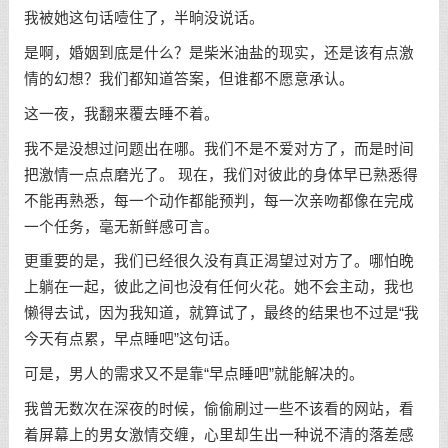
我被她这句话噎住了，半晌没说话。
是啊，婚姻到底是什么？是柴米油盐的现实，还是该有点激
情的幻想？我们都知道答案，但谁都不愿意承认。
这一夜，我翻来覆去睡不着。
我不是没想过问题出在哪。我们不是不爱对方了，而是时间
把激情一点点磨光了。 现在，我们对彼此的身体早已熟悉得
不能再熟悉，每一个动作都能预判，每一次亲吻都像在完成
一个任务，毫无新鲜感可言。
更重要的是，我们已经很久没有真正渴望过对方了。哪怕晚
上躺在一起，彼此之间也没有任何火花。她不会主动，我也
懒得去试，因为我知道，就算试了，最终的结果也不过是“我
今天有点累，早点睡吧”这句话。
可是，男人的需求又不是靠“早点睡吧”就能解决的。
我曾无数次在深夜的时候，偷偷刷过一些不该看的网站，看
着屏幕上的男女激情交缠，心里却生出一种说不清的落差感